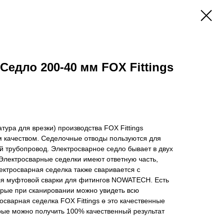
Седло 200-40 мм FOX Fittings
тура для врезки) производства FOX Fittings
м качеством. Седелочные отводы пользуются для
ой трубопровод. Электросварное седло бывает в двух
. Электросварные седелки имеют ответную часть,
лектросварная седелка также сваривается с
ля муфтовой сварки для фитингов NOWATECH. Есть
орые при сканировании можно увидеть всю
сварная седелка FOX Fittings ө это качественные
рые можно получить 100% качественный результат